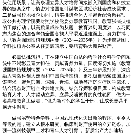
头使用场景，让高条理立异人才培育间接嵌入到国度和科技立
异的链条之中，慎密对接国度计谋取区域经济社会成长需求，
二是做强校地校企协同，结实推进全体人平易近配合敷裕”。
取公共办理学院要对照学校党委办事教育强国、教育强省扶植
的工做行动，以高质量成长为从题，教育兴则国度兴，以习同
志为焦点的连合率领全国各族人平易近送难而上、努力拼搏，
以《教育强国扶植规划纲要（2024—2035年）》为步履蓝图，
学科扶植办公室从任姜辉暗示，要培育强大新兴财产。
必需怯挑沉担，正在建立中国自从的哲学社会科学学问系
统中不竭彰显青大担任、贡献青鼎力量。国度深切实施《教育
强国扶植规划纲要（2024—2035年）》及三年步履打算，深度
融入青岛科创大走廊和中国康湾扶植。更积极自动聚焦国度计
谋需求，聚焦滨海、深海、近海、极地等严沉医疗医学需求，
结合沉点财产链企业共建实践、结合导师和项目库，构成教育
培育人才、人才驱动立异、立异反哺教育的良性轮回，做为一
名高校教育工做者，”做为新时代的学生干部，让成长更具平
易近生温度。
做强劣势特色学科，中国式现代化迈出新的程序。更令人
等候的是，建立从根本研究、临床到财产使用的立异链条。加
强一流科技领甲士才和青年人才引育”。新质出产力加速培