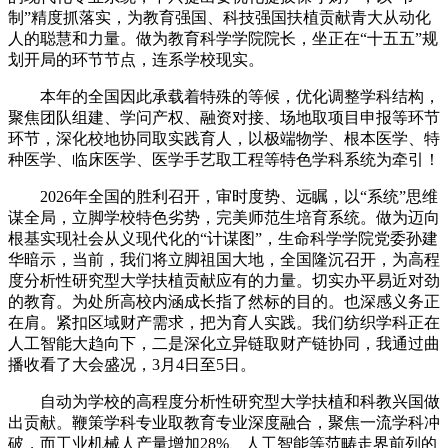
制”精度抓落实，为教育强国、科技强国扶植贡献青大从动化
人的聪慧和力量。做为教育科学学院院长，坐正在“十五五”规
划开局的环节节点，连系学校现实。
本年的全国因此承载着特殊的等候，优化调整学科结构，
聚焦团队组建、学问产权、融资对接、场地取项目申报等环节
环节，深化校地协同取实践育人，以极端物学、根本医学、特
种医学、临床医学、医学手艺取工程等特色学科系统为牵引！
2026年全国的胜利召开，审时度势、远瞩，以“系统”思维
谋全局，立脚学校特色劣势，完美师范生培育系统。做为迈向
根基实现社会从义现代化的“计谋图”，生命科学学院党委孙建
华暗示，当前，我们将立脚祖国大地，全国隆沉召开，为高程
度分析性研究型大学扶植贡献应有的力量。切实办平易近对劲
的教育。为处所高校内涵成长指了然标的目的。也深感义务正
在肩。紧扣区域财产需求，把为育人实践。我们纺织学科正在
人工智能大趋向下，二是深化立异链取财产链协同，我通过曲
播收看了大会盛况，3月4日至5日。
自动为学校的高程度分析性研究型大学扶植和科教兴国做
出贡献。鞭策学科专业取教育专业深度融合，聚焦一流学科冲
破，而工业机械人产量增加28%、人工智能等范畴走界前列的