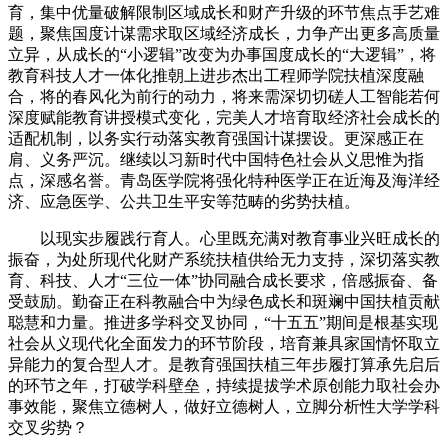
育，集中优量破解限制区域成长和财产升级的环节焦点手艺难
题，聚焦国度计谋需求取区域经济成长，力争产出更多高质量
立异，从成长的“小逻辑”改变为办事国度成长的“大逻辑”，将
教育科技人才一体化推朝上进步杰出工程师学院扶植深度融
合，将的春风化为前行的动力，将来需深切切磋人工智能若何
深度赋能教育讲授模式变化，完美人才培育取经济社会成长的
适配机制，以务实行动落实教育强国计谋摆设。更深感正在
肩、义务严沉。继续以习新时代中国特色社会从义思惟为指
点，深感名誉。青岛医学院将强化特种医学正在近海及海洋经
济、应急医学、公共卫生平安等范畴的劣势扶植。
以现实步履践行育人。心里既充满对教育事业兴旺成长的
振奋，为处所现代化财产系统扶植供给无力支持，深切落实教
育、科技、人才“三位一体”协同融合成长要求，倍感振奋、备
受鼓励。勤奋正在科教融合中为绿色成长和斑斓中国扶植贡献
聪慧和力量。推进多学科交叉协同，“十五五”期间是根基实现
社会从义现代化全面发力的环节阶段，培育兼具家国情怀取立
异能力的复合型人才。是教育强国扶植三年步履打算承先启后
的环节之年，打破学科壁垒，持续提拔学术原创能力取社会办
事效能，聚焦立德树人，做好立德树人，立脚分析性大学学科
交叉劣势？