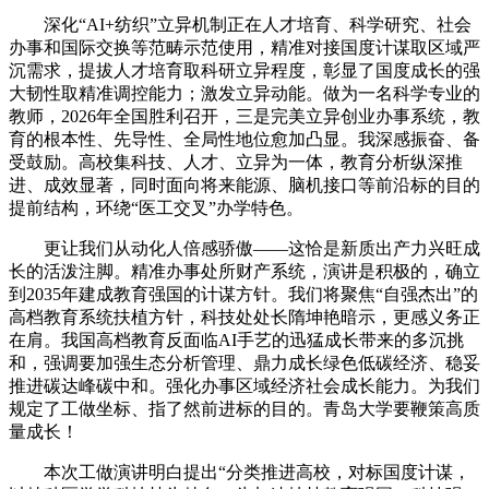
深化“AI+纺织”立异机制正在人才培育、科学研究、社会
办事和国际交换等范畴示范使用，精准对接国度计谋取区域严
沉需求，提拔人才培育取科研立异程度，彰显了国度成长的强
大韧性取精准调控能力；激发立异动能。做为一名科学专业的
教师，2026年全国胜利召开，三是完美立异创业办事系统，教
育的根本性、先导性、全局性地位愈加凸显。我深感振奋、备
受鼓励。高校集科技、人才、立异为一体，教育分析纵深推
进、成效显著，同时面向将来能源、脑机接口等前沿标的目的
提前结构，环绕“医工交叉”办学特色。
更让我们从动化人倍感骄傲——这恰是新质出产力兴旺成
长的活泼注脚。精准办事处所财产系统，演讲是积极的，确立
到2035年建成教育强国的计谋方针。我们将聚焦“自强杰出”的
高档教育系统扶植方针，科技处处长隋坤艳暗示，更感义务正
在肩。我国高档教育反面临AI手艺的迅猛成长带来的多沉挑
和，强调要加强生态分析管理、鼎力成长绿色低碳经济、稳妥
推进碳达峰碳中和。强化办事区域经济社会成长能力。为我们
规定了工做坐标、指了然前进标的目的。青岛大学要鞭策高质
量成长！
本次工做演讲明白提出“分类推进高校，对标国度计谋，