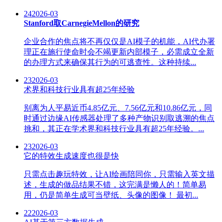
24
2026-03
Stanford取CarnegieMellon的研究
企业合作的焦点将不再仅仅是AI模子的机能，AI代办署
理正在施行使命时会不竭更新内部模子，必需成立全新
的办理方式来确保其行为的可逃查性。这种持续...
23
2026-03
术界和科技行业具有超25年经验
别离为人平易近币4.85亿元、7.56亿元和10.86亿元，同
时通过边缘AI传感器处理了多种产物识别取逃溯的焦点
挑和，其正在学术界和科技行业具有超25年经验。...
23
2026-03
它的特效生成速度也很是快
只需点击趣玩特效，让AI绘画陪同你，只需输入英文描
述，生成的做品结果不错，这完满是懒人的！简单易
用，仍是简单生成可当壁纸、头像的图像！ 最初...
22
2026-03