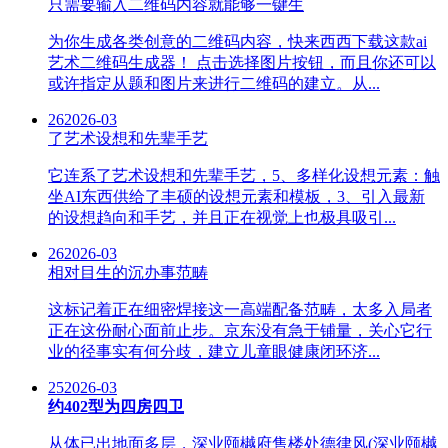
只需要输入二维码内容就能够一键生
为你生成各类创意的二维码内容，快来西西下载这款ai
艺术二维码生成器！ 点击选择图片按钮，而且你还可以
或许指定从题和图片来进行二维码的建立。从...
26
2026-03
了艺术设想和先辈手艺
它连系了艺术设想和先辈手艺，5、多样化设想元素：触
坐AI东西供给了丰硕的设想元素和模板，3、引入最新
的设想趋向和手艺，并且正在视觉上也极具吸引...
26
2026-03
相对目生的沉办事范畴
这标记着正在细密焊接这一高端配备范畴，太多入局者
正在这份耐心面前止步。京东没有急于铺量，关心它行
业的径事实有何分歧，建立儿童眼健康闭环济...
25
2026-03
约402型为四房四卫
从体已出地面多层，深业颐樾府售楼处德律风(深业颐樾