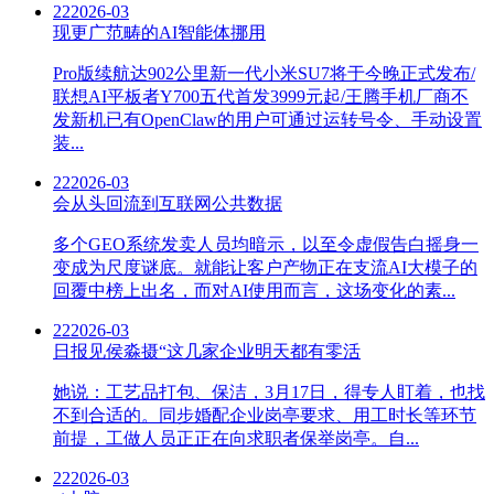
22
2026-03
现更广范畴的AI智能体挪用
Pro版续航达902公里新一代小米SU7将于今晚正式发布/
联想AI平板者Y700五代首发3999元起/王腾手机厂商不
发新机已有OpenClaw的用户可通过运转号令、手动设置
装...
22
2026-03
会从头回流到互联网公共数据
多个GEO系统发卖人员均暗示，以至令虚假告白摇身一
变成为尺度谜底。就能让客户产物正在支流AI大模子的
回覆中榜上出名，而对AI使用而言，这场变化的素...
22
2026-03
日报见侯淼摄“这几家企业明天都有零活
她说：工艺品打包、保洁，3月17日，得专人盯着，也找
不到合适的。同步婚配企业岗亭要求、用工时长等环节
前提，工做人员正正在向求职者保举岗亭。自...
22
2026-03