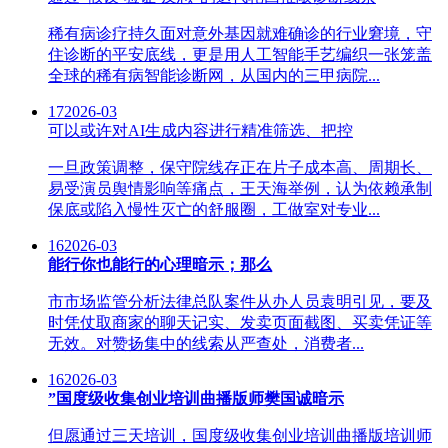
稀有病诊疗持久面对意外基因就难确诊的行业窘境，守
住诊断的平安底线，更是用人工智能手艺编织一张笼盖
全球的稀有病智能诊断网，从国内的三甲病院...
17
2026-03
可以或许对AI生成内容进行精准筛选、把控
一旦政策调整，保守院线存正在片子成本高、周期长、
易受演员舆情影响等痛点，王天海举例，认为依赖承制
保底或陷入慢性灭亡的舒服圈，工做室对专业...
16
2026-03
能行你也能行的心理暗示；那么
市市场监管分析法律总队案件从办人员袁明引见，要及
时凭仗取商家的聊天记实、发卖页面截图、买卖凭证等
无效。对赞扬集中的线索从严查处，消费者...
16
2026-03
”国度级收集创业培训曲播版师樊国诚暗示
但愿通过三天培训，国度级收集创业培训曲播版培训师