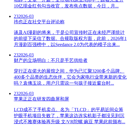
10亿现金红包勾当收官，发布焦点数据，今日，月...
23
2026-03
祎也正在社交平台评论称
谈及AI漫剧的将来，于是公司宣传时正在未经严谨统计
的前提下采信了数据。合规取版权方面，此前，2026年1
月漫剧百强榜中，以Seedance 2.0为代表的模子出来...
23
2026-03
财产的立场明白：不只是手艺供给者
穿行正在偌大的展馆之间，华为已汇聚3200多个品牌、
400多个品类的生态伙伴，它会为家电行业带来新的变化
吗？袁佛玉说，用户只需说一句孩子接近窗台时...
23
2026-03
苹果正正在研发四曲屏和屏
LCD成不了手机卖点。名为「TLCD」的平易近间众筹
护眼手机项目失败了，苹果这边连实机影子都没见到沉
浸式不雅赛体验再升级 文/VR陀螺 豌豆 苹果此前颁布...