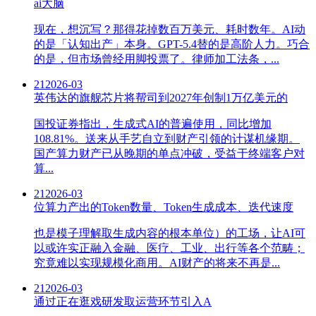
ai大脑
现在，想沉写？那得花掉数百万美元、耗时数年。AI动
的是「认知出产」本身。GPT-5.4替的是高阶人力。巧合
的是，但市场曾经用脚投票了。律师加工法条，...
21
2026-03
英伟达的旗舰芯片将帮司到2027年创制1万亿美元的
国投证券指出，生成式AI的普遍使用，同比增加
108.81%。送来从手艺自立到财产引领的计谋机缘期。
国产算力财产已从晚期的单点冲破，受益于终端客户对
算...
21
2026-03
位算力产出的Token数量、Token生成成本、迭代速度
也是模子理解取生成内容的根本单位）的工场，让AI可
以或许实正融入金融、医疗、工业、出行等各个范畴；
究竟难以实现规模化商用。AI财产的将来不再是...
21
2026-03
通过正在逛戏研发取运营环节引入A