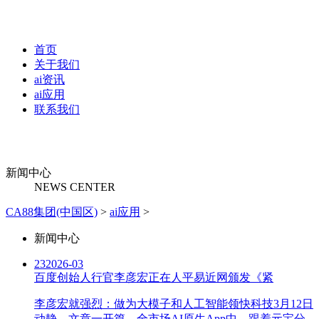
首页
关于我们
ai资讯
ai应用
联系我们
新闻中心
NEWS CENTER
CA88集团(中国区)
>
ai应用
>
新闻中心
23
2026-03
百度创始人行官李彦宏正在人平易近网颁发《紧
李彦宏就强烈：做为大模子和人工智能领快科技3月12日
动静，文章一开篇，全市场AI原生App中，跟着元宝分